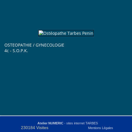
Propriété intellectuelle :
osteopathe-
louey-penin.com
OSTEOPATHIE / GYNECOLOGIE
osteopathe-louey-penin.com
4c - S.O.P.K.
Atelier NUMERIC
- sites internet TARBES
230184 Visites
Mentions Légales