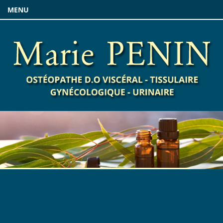
MENU
Responsable de publication :
Numéro siren :
Code NAF 2008 :
Contact mail :
Adresse :
Hébergeur du site :
www.OVH.com
Site internet : Atelier NUMERIC
05 62 56 92 76
www.ateliernumeric.com
Responsabilité :