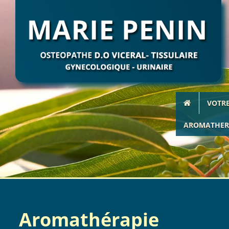
Responsable de publicati
Numéro siren :
Contact mail :
Adresse :
Héberg
VOTR
AROMATHER
Site i
www.at
Respon
Aromathérapie
Propriété intellectuelle :