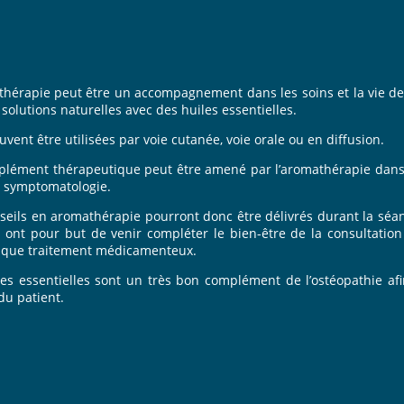
com
osteopathe-louey-penin.com
thérapie peut être un accompagnement dans les soins et la vie de t
solutions naturelles avec des huiles essentielles.
uvent être utilisées par voie cutanée, voie orale ou en diffusion.
lément thérapeutique peut être amené par l’aromathérapie dans la
a symptomatologie.
seils en aromathérapie pourront donc être délivrés durant la sé
s ont pour but de venir compléter le bien-être de la consultatio
que traitement médicamenteux.
les essentielles sont un très bon complément de l’ostéopathie af
du patient.