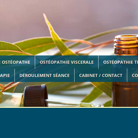
on :
Code NAF 2008 :
eur du site :
E OSTÉOPATHE
OSTÉOPATHIE VISCERALE
OSTÉOPATHIE T
www.OVH.com
APIE
DÉROULEMENT SÉANCE
CABINET / CONTACT
CO
nternet : Atelier NUMERIC
05 62 56 9
eliernumeric.com
sabilité :