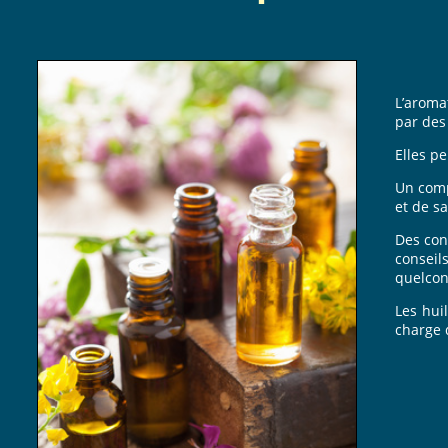
osteopathe-louey-penin.
L’aroma
par des 
Elles pe
Un comp
et de s
Des con
conseil
quelcon
Les hui
charge 